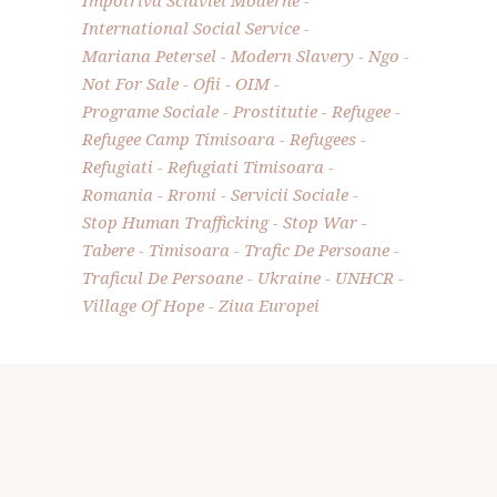
Impotriva Sclaviei Moderne
International Social Service
Mariana Petersel
Modern Slavery
Ngo
Not For Sale
Ofii
OIM
Programe Sociale
Prostitutie
Refugee
Refugee Camp Timisoara
Refugees
Refugiati
Refugiati Timisoara
Romania
Rromi
Servicii Sociale
Stop Human Trafficking
Stop War
Tabere
Timisoara
Trafic De Persoane
Traficul De Persoane
Ukraine
UNHCR
Village Of Hope
Ziua Europei