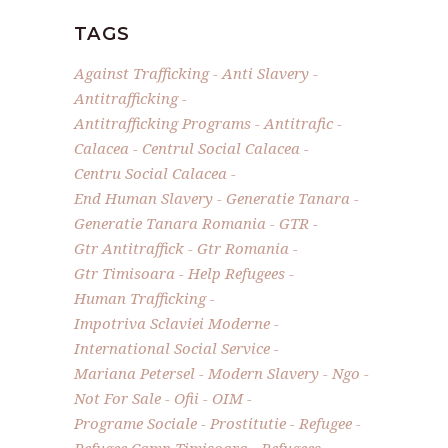
TAGS
Against Trafficking
Anti Slavery
Antitrafficking
Antitrafficking Programs
Antitrafic
Calacea
Centrul Social Calacea
Centru Social Calacea
End Human Slavery
Generatie Tanara
Generatie Tanara Romania
GTR
Gtr Antitraffick
Gtr Romania
Gtr Timisoara
Help Refugees
Human Trafficking
Impotriva Sclaviei Moderne
International Social Service
Mariana Petersel
Modern Slavery
Ngo
Not For Sale
Ofii
OIM
Programe Sociale
Prostitutie
Refugee
Refugee Camp Timisoara
Refugees