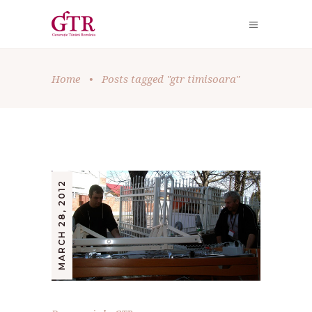
Home
•
Posts tagged "gtr timisoara"
MARCH 28, 2012