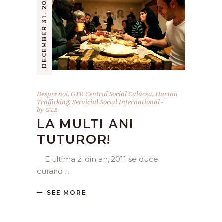
DECEMBER 31, 2011
Despre noi
,
GTR Centrul Social Calacea
,
Human
Trafficking
,
Serviciul Social International
by
GTR
LA MULTI ANI
TUTUROR!
E ultima zi din an, 2011 se duce
curand
SEE MORE