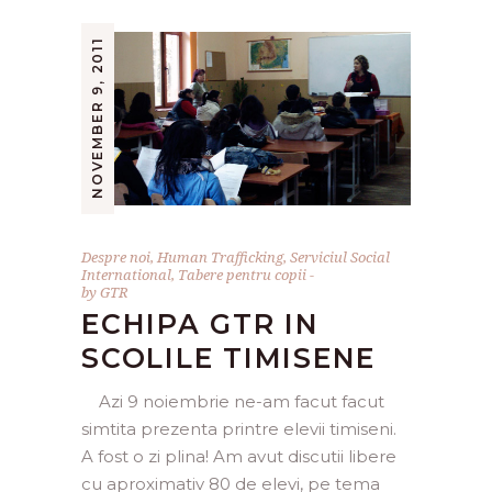
NOVEMBER 9, 2011
Despre noi
,
Human Trafficking
,
Serviciul Social
International
,
Tabere pentru copii
by
GTR
ECHIPA GTR IN
SCOLILE TIMISENE
Azi 9 noiembrie ne-am facut facut
simtita prezenta printre elevii timiseni.
A fost o zi plina! Am avut discutii libere
cu aproximativ 80 de elevi, pe tema