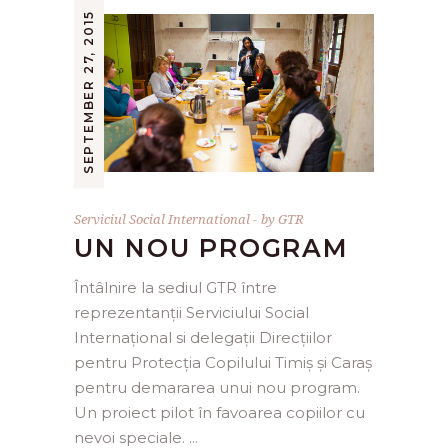
SEPTEMBER 27, 2015
Serviciul Social International
by
GTR
UN NOU PROGRAM
Întâlnire la sediul GTR între
reprezentanții Serviciului Social
Internațional si delegații Direcțiilor
pentru Protecția Copilului Timiș și Caraș
pentru demararea unui nou program.
Un proiect pilot în favoarea copiilor cu
nevoi speciale.