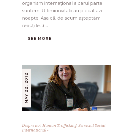
organism internațional a carui parte
suntem. Ultimii invitatii au plecat azi
noapte. Așa că, de acum așteptăm
reacțiile. :)
SEE MORE
MAY 22, 2012
Despre noi
,
Human Trafficking
,
Serviciul Social
International