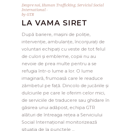
Despre noi
,
Human Trafficking
,
Serviciul Social
International
by
GTR
LA VAMA SIRET
După bariere, mașini de poliție,
intervenție, ambulanțe, înconjurați de
voluntari echipați cu veste de tot felul
de culori și embleme, copiii nu au
nevoie de prea multe pentru a se
refugia într-o lume a lor. O lume
imaginară, frumoasă care le readuce
zâmbetul pe față. Dincolo de jucăriile și
dulciurile pe care le oferim celor mici,
de serviciile de traducere sau ghidare în
găsirea unui adăpost, echipa GTR
alături de întreaga rețea a Serviciului
Social Internațional monitorizează
situația de la punctele