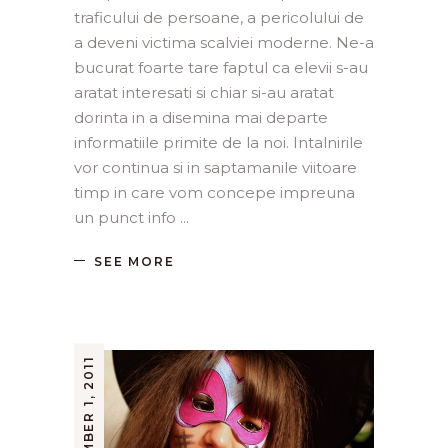
traficului de persoane, a pericolului de
a deveni victima scalviei moderne. Ne-a
bucurat foarte tare faptul ca elevii s-au
aratat interesati si chiar si-au aratat
dorinta in a disemina mai departe
informatiile primite de la noi. Intalnirile
vor continua si in saptamanile viitoare
timp in care vom concepe impreuna
un punct info
SEE MORE
NOVEMBER 1, 2011