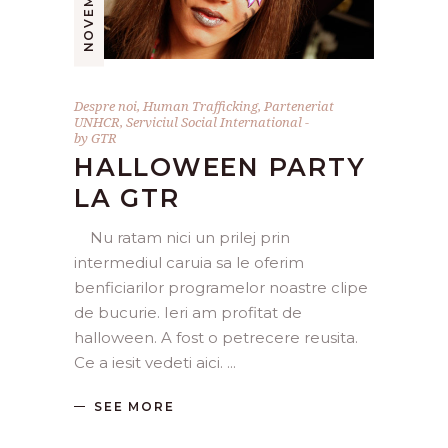
Despre noi
,
Human Trafficking
,
Parteneriat
UNHCR
,
Serviciul Social International
by
GTR
HALLOWEEN PARTY
LA GTR
Nu ratam nici un prilej prin
intermediul caruia sa le oferim
benficiarilor programelor noastre clipe
de bucurie. Ieri am profitat de
halloween. A fost o petrecere reusita.
Ce a iesit vedeti aici.
SEE MORE