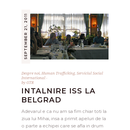
SEPTEMBER 21, 2011
Despre noi
,
Human Trafficking
,
Serviciul Social
International
by
GTR
INTALNIRE ISS LA
BELGRAD
Adevarul e ca nu am sa fim chiar toti la
ziua lui Mihai, insa a primit apeluri de la
o parte a echipei care se afla in drum