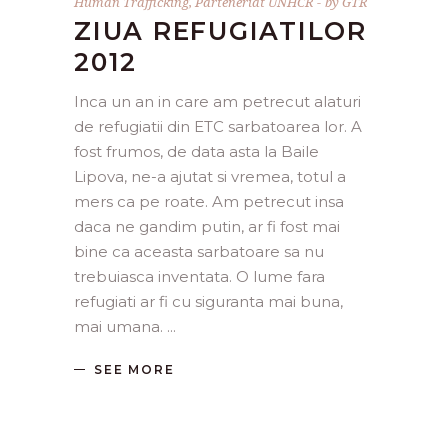
Human Trafficking
,
Parteneriat UNHCR
by
GTR
ZIUA REFUGIATILOR
2012
Inca un an in care am petrecut alaturi
de refugiatii din ETC sarbatoarea lor. A
fost frumos, de data asta la Baile
Lipova, ne-a ajutat si vremea, totul a
mers ca pe roate. Am petrecut insa
daca ne gandim putin, ar fi fost mai
bine ca aceasta sarbatoare sa nu
trebuiasca inventata. O lume fara
refugiati ar fi cu siguranta mai buna,
mai umana.
SEE MORE