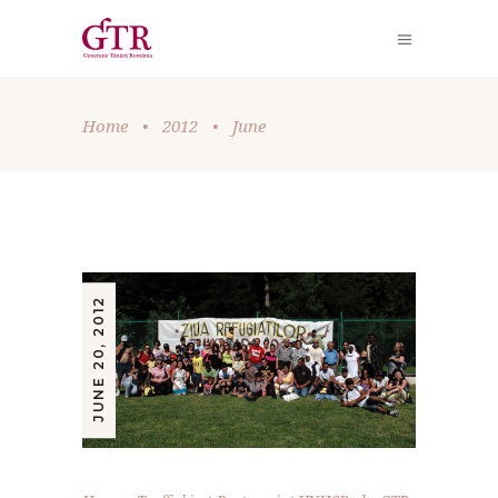
Home
•
2012
•
June
JUNE 20, 2012