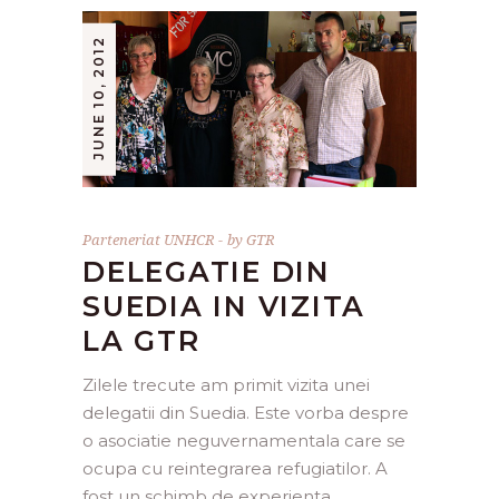
JUNE 10, 2012
Parteneriat UNHCR
by
GTR
DELEGATIE DIN
SUEDIA IN VIZITA
LA GTR
Zilele trecute am primit vizita unei
delegatii din Suedia. Este vorba despre
o asociatie neguvernamentala care se
ocupa cu reintegrarea refugiatilor. A
fost un schimb de experienta