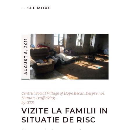
SEE MORE
AUGUST 8, 2011
Centrul Social Village of Hope Recas
,
Despre noi
,
Human Trafficking
by
GTR
VIZITE LA FAMILII IN
SITUATIE DE RISC