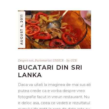
AUGUST 4, 2011
Despre noi
,
Parteneriat UNHCR
by
GTR
BUCATARI DIN SRI
LANKA
Daca va uitati la imaginea de mai sus ati
putea crede ca e vorba despre vreo
fotografie facut in vreun restaurant. Nu
e deloc asa, ceea ce vedeti e rezultatul
cursului de gatit la care de data asta au