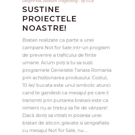
Despre noi
,
Human Trafficking
by
GTR
SUSTINE
PROIECTELE
NOASTRE!
Bratari realizate ca parte a unei
campanii Not for Sale intr-un program
de prevenire a traficului de fiinte
umane. Acum poți si tu sa susti
programele Generatie Tanara Romania
prin achiziționarea produsului. Costul,
10 lei/ bucata este unul simbolic atunci
cand te gandesti ca mesajul pe care il
transmiti prin purtarea bratarii este ca
nimieni nu ar trebui sa fie de vânzare!
Dacă doriți sa intrati in posesia unei
bratari de silicon, gravate si serigrafiate
cu mesajul Not for Sale, nu