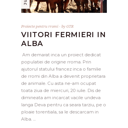
Proiecte pentru rromi
by
GTR
VIITORI FERMIERI IN
ALBA
Am demarat inca un proiect dedicat
populatiei de origine rroma. Prin
ajutorul statului francez inca o familie
de rromi din Alba a devenit proprietara
de animale. Cu asta ne-am ocupat
toata ziua de miercuri, 20 iulie. Dis de
dimineata am incarcat vacile undeva
langa Deva pentru ca seara tarziu, pe o
ploaie torentiala, sa le descarcam in
Alba.