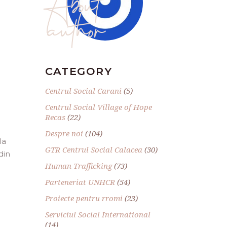
author
CATEGORY
Centrul Social Carani
(5)
Centrul Social Village of Hope
Recas
(22)
Despre noi
(104)
la
GTR Centrul Social Calacea
(30)
din
Human Trafficking
(73)
Parteneriat UNHCR
(54)
Proiecte pentru rromi
(23)
Serviciul Social International
(14)