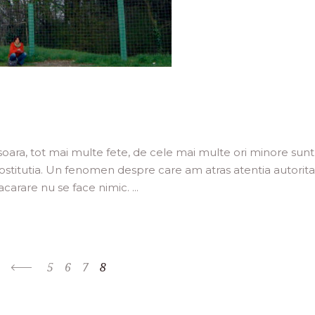
misoara, tot mai multe fete, de cele mai multe ori minore sunt
stitutia. Un fenomen despre care am atras atentia autoritat
racarare nu se face nimic.
5
6
7
8