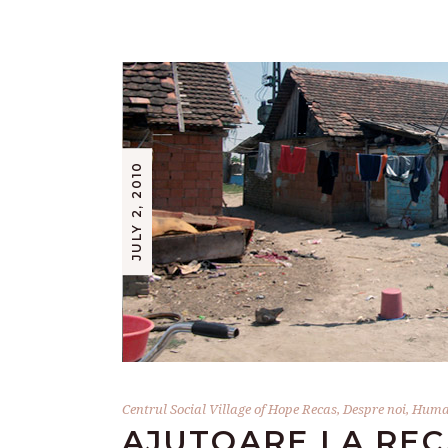
JULY 2, 2010
Centrul Social Village of Hope Recas
,
Despre noi
,
Human
AJUTOARE LA REC