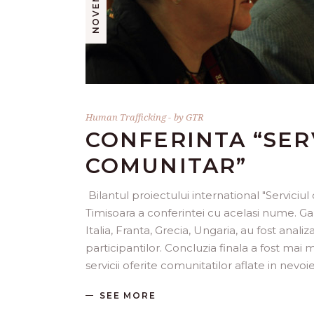
Human Trafficking
by
GTR
CONFERINTA “SER
COMUNITAR”
Bilantul proiectului international "Servici
Timisoara a conferintei cu acelasi nume. Gaz
Italia, Franta, Grecia, Ungaria, au fost anal
participantilor. Concluzia finala a fost mai 
servicii oferite comunitatilor aflate in nevoi
SEE MORE