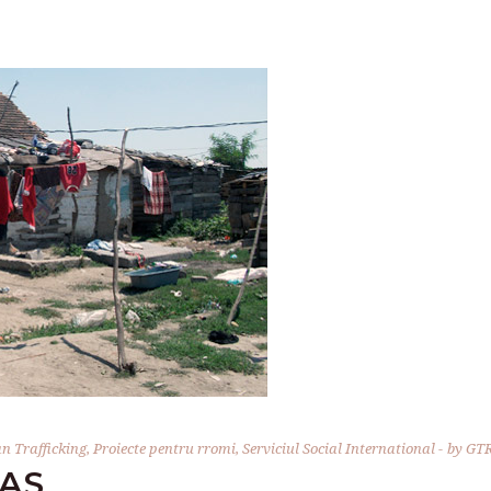
 Trafficking
,
Proiecte pentru rromi
,
Serviciul Social International
by
GT
AS