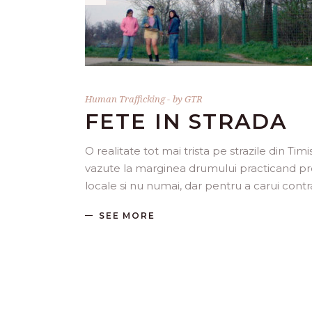
Human Trafficking
by
GTR
FETE IN STRADA
O realitate tot mai trista pe strazile din Ti
vazute la marginea drumului practicand pro
locale si nu numai, dar pentru a carui cont
SEE MORE