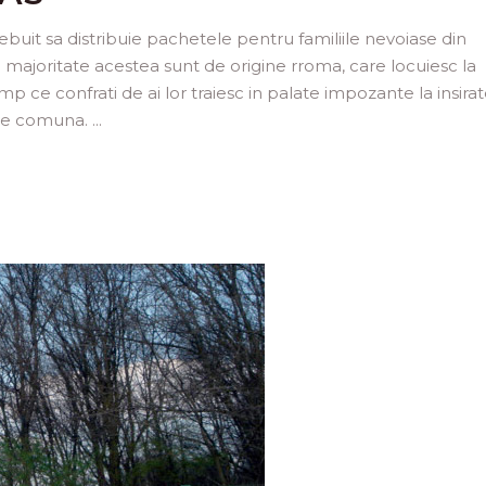
rebuit sa distribuie pachetele pentru familiile nevoiase din
majoritate acestea sunt de origine rroma, care locuiesc la
imp ce confrati de ai lor traiesc in palate impozante la insira
taie comuna.