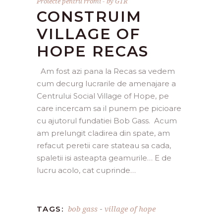
Proiecte pentru rromi
by
GTR
CONSTRUIM
VILLAGE OF
HOPE RECAS
Am fost azi pana la Recas sa vedem
cum decurg lucrarile de amenajare a
Centrului Social Village of Hope, pe
care incercam sa il punem pe picioare
cu ajutorul fundatiei Bob Gass. Acum
am prelungit cladirea din spate, am
refacut peretii care stateau sa cada,
spaletii isi asteapta geamurile… E de
lucru acolo, cat cuprinde…
bob gass
village of hope
TAGS:
-