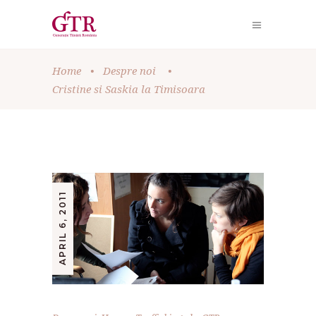
Home
•
Despre noi
•
Cristine si Saskia la Timisoara
APRIL 6, 2011