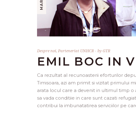
Despre noi
,
Parteneriat UNHCR
by
GTR
EMIL BOC IN V
Ca rezultat al recunoasterii eforturilor de
Timisoara, azi am primit si vizitat primului 
arata locul care a devenit in ultimul timp o
sa vada conditiie in care sunt cazati refug
contribui la imbunatatirea serviciilor pe ca