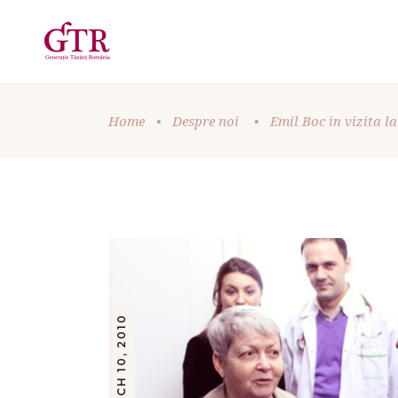
Home
•
Despre noi
•
Emil Boc in vizita l
MARCH 10, 2010