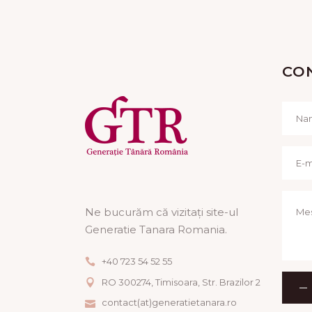
CO
Ne bucurăm că vizitați site-ul
Generatie Tanara Romania.
+40 723 54 52 55
RO 300274, Timisoara, Str. Brazilor 2
contact(at)generatietanara.ro