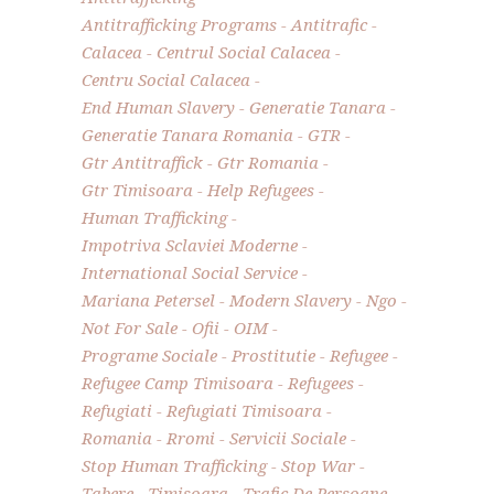
Antitrafficking Programs
Antitrafic
Calacea
Centrul Social Calacea
Centru Social Calacea
End Human Slavery
Generatie Tanara
Generatie Tanara Romania
GTR
Gtr Antitraffick
Gtr Romania
Gtr Timisoara
Help Refugees
Human Trafficking
Impotriva Sclaviei Moderne
International Social Service
Mariana Petersel
Modern Slavery
Ngo
Not For Sale
Ofii
OIM
Programe Sociale
Prostitutie
Refugee
Refugee Camp Timisoara
Refugees
Refugiati
Refugiati Timisoara
Romania
Rromi
Servicii Sociale
Stop Human Trafficking
Stop War
Tabere
Timisoara
Trafic De Persoane