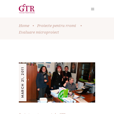
Home
•
Proiecte pentru rromi
•
Evaluare microproiect
MARCH 21, 2011