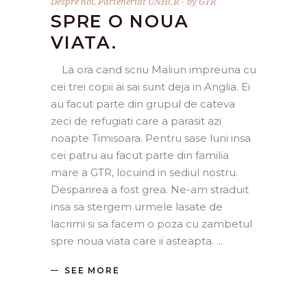
Despre noi
,
Parteneriat UNHCR
by
GTR
SPRE O NOUA
VIATA.
La ora cand scriu Maliun impreuna cu
cei trei copii ai sai sunt deja in Anglia. Ei
au facut parte din grupul de cateva
zeci de refugiati care a parasit azi
noapte Timisoara. Pentru sase luni insa
cei patru au facut parte din familia
mare a GTR, locuind in sediul nostru.
Desparirea a fost grea. Ne-am straduit
insa sa stergem urmele lasate de
lacrimi si sa facem o poza cu zambetul
spre noua viata care ii asteapta.
SEE MORE