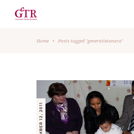
Home
•
Posts tagged "generatietanara"
DECEMBER 12, 2011