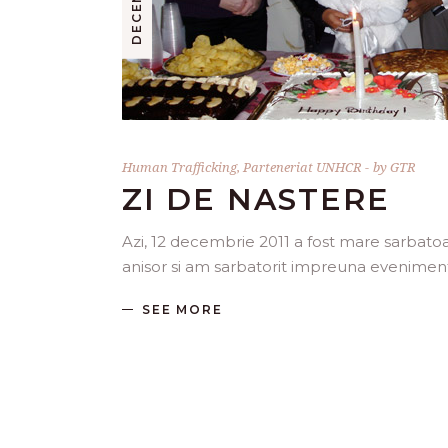
Human Trafficking
,
Parteneriat UNHCR
by
GTR
ZI DE NASTERE
Azi, 12 decembrie 2011 a fost mare sarbatoar
anisor si am sarbatorit impreuna evenimen
SEE MORE