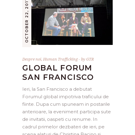
OCTOBER 22, 2011
Despre noi
,
Human Trafficking
by
GTR
GLOBAL FORUM
SAN FRANCISCO
Ieri, la San Francisco a debutat
Forumul global impotriva traficului de
fiinte. Dupa cum spuneam in postarile
anterioare, la eveniment participa sute
de invitatii, oaspeti cu renume. In
cadrul primelor dezbateri de ieri, pe
scena alaturi de Christina Bacino si