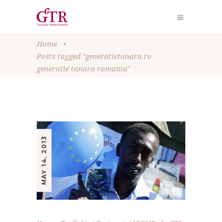
Home
•
Posts tagged "generatietanara.ro
generatie tanara romania"
MAY 14, 2013