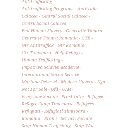
Antitrafficking
Antitrafficking Programs
Antitrafic
Calacea
Centrul Social Calacea
Centru Social Calacea
End Human Slavery
Generatie Tanara
Generatie Tanara Romania
GTR
Gtr Antitraffick
Gtr Romania
Gtr Timisoara
Help Refugees
Human Trafficking
Impotriva Sclaviei Moderne
International Social Service
Mariana Petersel
Modern Slavery
Ngo
Not For Sale
Ofii
OIM
Programe Sociale
Prostitutie
Refugee
Refugee Camp Timisoara
Refugees
Refugiati
Refugiati Timisoara
Romania
Rromi
Servicii Sociale
Stop Human Trafficking
Stop War