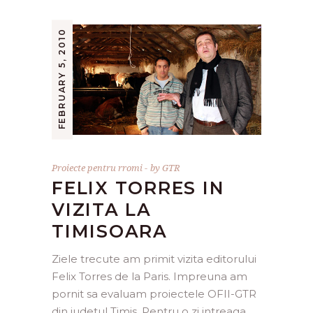
FEBRUARY 5, 2010
Proiecte pentru rromi
by
GTR
FELIX TORRES IN
VIZITA LA
TIMISOARA
Ziele trecute am primit vizita editorului
Felix Torres de la Paris. Impreuna am
pornit sa evaluam proiectele OFII-GTR
din judetul Timis. Pentru o zi intreaga