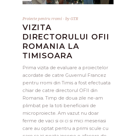
Proiecte pentru rromi
by
GTR
VIZITA
DIRECTORULUI OFII
ROMANIA LA
TIMISOARA
Prima vizita de evaluare a proiectelor
acordate de catre Guvernul Francez
pentru rromi din Timis a fost efectuata
chiar de catre directorul OFII din
Romania. Timp de doua zile ne-am
plimbat pe la toti beneficiarii de
microproiecte. Am vazut nu doar
ferme de vaci si oi ci si mici meseriasi
care au optat pentru a primi scule cu
care sa isi poata incepe o afacere de