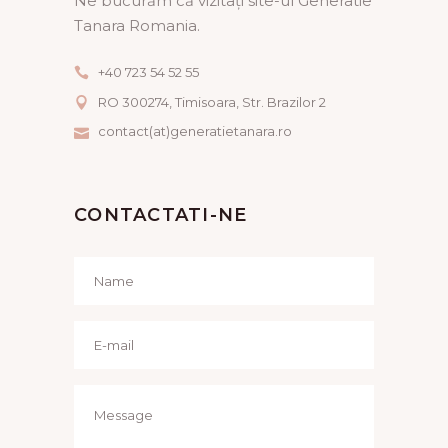
Ne bucurăm că vizitați site-ul Generatie
Tanara Romania.
+40 723 54 52 55
RO 300274, Timisoara, Str. Brazilor 2
contact(at)generatietanara.ro
CONTACTATI-NE