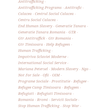
Antitrafficking
Antitrafficking Programs
Antitrafic
Calacea
Centrul Social Calacea
Centru Social Calacea
End Human Slavery
Generatie Tanara
Generatie Tanara Romania
GTR
Gtr Antitraffick
Gtr Romania
Gtr Timisoara
Help Refugees
Human Trafficking
Impotriva Sclaviei Moderne
International Social Service
Mariana Petersel
Modern Slavery
Ngo
Not For Sale
Ofii
OIM
Programe Sociale
Prostitutie
Refugee
Refugee Camp Timisoara
Refugees
Refugiati
Refugiati Timisoara
Romania
Rromi
Servicii Sociale
Stop Human Trafficking
Stop War