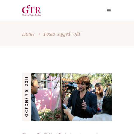
Home
•
Posts tagged "ofii"
OCTOBER 5, 2011