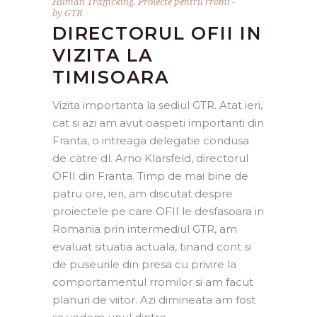
Human Trafficking
,
Proiecte pentru rromi
by
GTR
DIRECTORUL OFII IN
VIZITA LA
TIMISOARA
Vizita importanta la sediul GTR. Atat ieri,
cat si azi am avut oaspeti importanti din
Franta, o intreaga delegatie condusa
de catre dl. Arno Klarsfeld, directorul
OFII din Franta. Timp de mai bine de
patru ore, ieri, am discutat despre
proiectele pe care OFII le desfasoara in
Romania prin intermediul GTR, am
evaluat situatia actuala, tinand cont si
de puseurile din presa cu privire la
comportamentul rromilor si am facut
planuri de viitor. Azi dimineata am fost