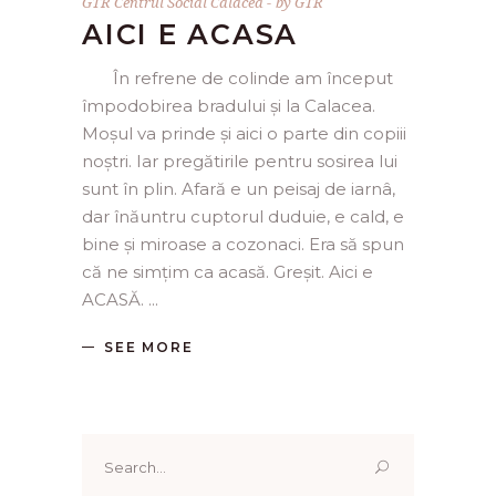
GTR Centrul Social Calacea
by
GTR
AICI E ACASA
În refrene de colinde am început
împodobirea bradului și la Calacea.
Moșul va prinde și aici o parte din copiii
noștri. Iar pregătirile pentru sosirea lui
sunt în plin. Afară e un peisaj de iarnâ,
dar înăuntru cuptorul duduie, e cald, e
bine și miroase a cozonaci. Era să spun
că ne simțim ca acasă. Greșit. Aici e
ACASĂ.
SEE MORE
Search
for: