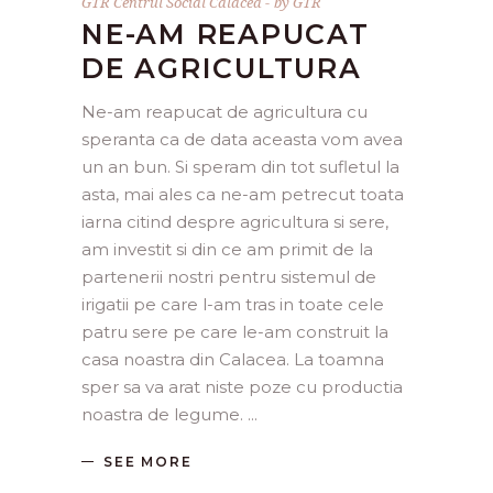
GTR Centrul Social Calacea
by
GTR
NE-AM REAPUCAT
DE AGRICULTURA
Ne-am reapucat de agricultura cu
speranta ca de data aceasta vom avea
un an bun. Si speram din tot sufletul la
asta, mai ales ca ne-am petrecut toata
iarna citind despre agricultura si sere,
am investit si din ce am primit de la
partenerii nostri pentru sistemul de
irigatii pe care l-am tras in toate cele
patru sere pe care le-am construit la
casa noastra din Calacea. La toamna
sper sa va arat niste poze cu productia
noastra de legume.
SEE MORE