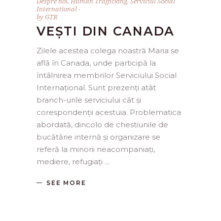
Despre noi
,
Human Trafficking
,
Serviciul Social
International
by
GTR
VEȘTI DIN CANADA
Zilele acestea colega noastră Maria se
află în Canada, unde participă la
întâlnirea membrilor Serviciului Social
Internațional. Sunt prezenți atât
branch-urile serviciului cât și
corespondenții acestuia. Problematica
abordată, dincolo de chestiunile de
bucătărie internă și organizare se
referă la minorii neacompaniați,
mediere, refugiați
SEE MORE