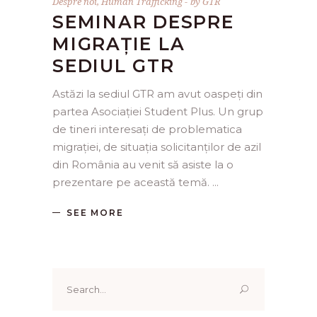
Despre noi
,
Human Trafficking
by
GTR
SEMINAR DESPRE
MIGRAȚIE LA
SEDIUL GTR
Astăzi la sediul GTR am avut oaspeți din
partea Asociației Student Plus. Un grup
de tineri interesați de problematica
migrației, de situația solicitanților de azil
din România au venit să asiste la o
prezentare pe această temă.
SEE MORE
Search
for: