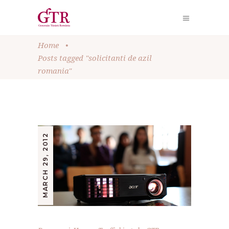
Home
•
Posts tagged "solicitanti de azil
romania"
MARCH 29, 2012