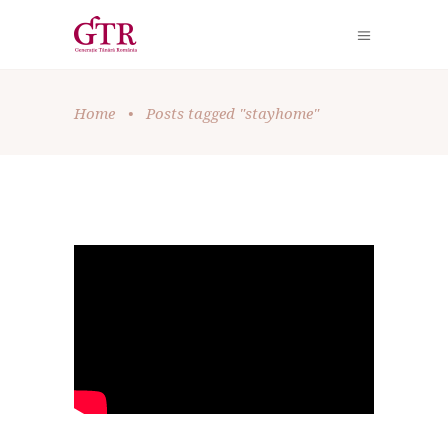
Home
•
Posts tagged "stayhome"