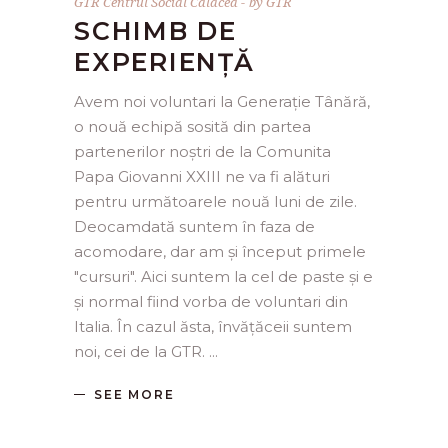
GTR Centrul Social Calacea
by
GTR
SCHIMB DE
EXPERIENȚĂ
Avem noi voluntari la Generație Tânără,
o nouă echipă sosită din partea
partenerilor noștri de la Comunita
Papa Giovanni XXIII ne va fi alături
pentru următoarele nouă luni de zile.
Deocamdată suntem în faza de
acomodare, dar am și început primele
"cursuri". Aici suntem la cel de paste și e
și normal fiind vorba de voluntari din
Italia. În cazul ăsta, învățăceii suntem
noi, cei de la GTR.
SEE MORE