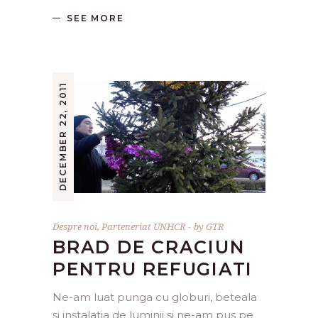
SEE MORE
DECEMBER 22, 2011
Despre noi
,
Parteneriat UNHCR
by
GTR
BRAD DE CRACIUN
PENTRU REFUGIATI
Ne-am luat punga cu globuri, beteala
si instalatia de luminii si ne-am pus pe