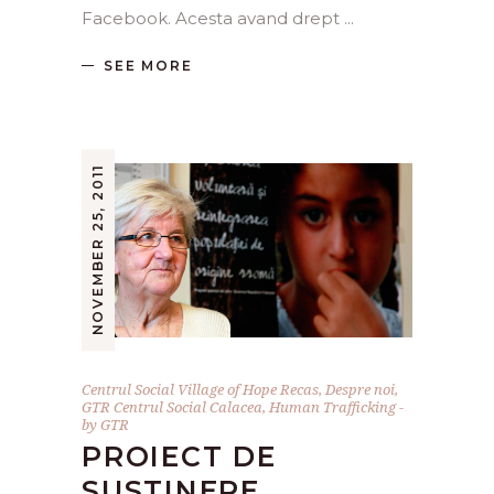
Facebook. Acesta avand drept
SEE MORE
NOVEMBER 25, 2011
Centrul Social Village of Hope Recas
,
Despre noi
,
GTR Centrul Social Calacea
,
Human Trafficking
by
GTR
PROIECT DE
SUSTINERE