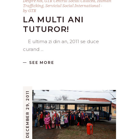
Despre noi
,
GTR Centrul Social Calacea
,
Human
Trafficking
,
Serviciul Social International
by
GTR
LA MULTI ANI
TUTUROR!
E ultima zi din an, 2011 se duce
curand
SEE MORE
DECEMBER 29, 2011