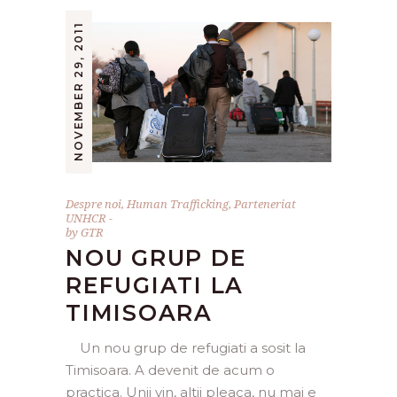
NOVEMBER 29, 2011
Despre noi
,
Human Trafficking
,
Parteneriat
UNHCR
by
GTR
NOU GRUP DE
REFUGIATI LA
TIMISOARA
Un nou grup de refugiati a sosit la
Timisoara. A devenit de acum o
practica. Unii vin, altii pleaca, nu mai e