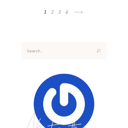
1
2
3
4
Search
for:
About author