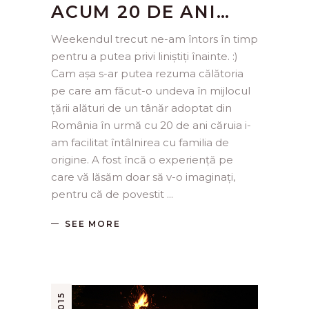
ACUM 20 DE ANI…
Weekendul trecut ne-am întors în timp
pentru a putea privi liniștiți înainte. :)
Cam așa s-ar putea rezuma călătoria
pe care am făcut-o undeva în mijlocul
țării alături de un tânăr adoptat din
România în urmă cu 20 de ani căruia i-
am facilitat întâlnirea cu familia de
origine. A fost încă o experiență pe
care vă lăsăm doar să v-o imaginați,
pentru că de povestit
SEE MORE