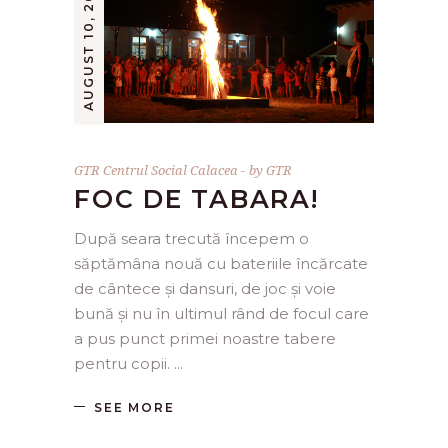
AUGUST 10, 2015
GTR Centrul Social Calacea
by
GTR
FOC DE TABARA!
După seara trecută începem o
săptămâna nouă cu bateriile încărcate
de cântece și dansuri, de joc și voie
bună și nu în ultimul rând de focul care
a pus punct primei noastre tabere
pentru copii.
SEE MORE