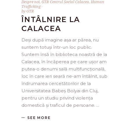
Despre noi
,
GTR Centrul Social Calacea
,
Human
Trafficking
by
GTR
ÎNTÂLNIRE LA
CALACEA
Deși după imagine așa ar părea, nu
suntem totuși într-un loc public.
Suntem însă în biblioteca noastră de la
Calacea, în încăperea pe care ușor am
putea-o denumi sală multifuncțională,
loc în care ieri seară ne-am întâlnit, sub
îndrumarea cercetătorilor de la
Universitatea Babeș Bolyai din Cluj,
pentru un studiu privind violența
domestică și traficul de persoane.
SEE MORE