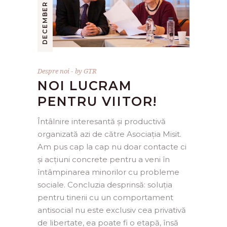
DECEMBER 11, 2015
Despre noi
by
GTR
NOI LUCRAM
PENTRU VIITOR!
Întâlnire interesantă și productivă
organizată azi de către Asociația Misit.
Am pus cap la cap nu doar contacte ci
și acțiuni concrete pentru a veni în
întâmpinarea minorilor cu probleme
sociale. Concluzia desprinsă: soluția
pentru tinerii cu un comportament
antisocial nu este exclusiv cea privativă
de libertate, ea poate fi o etapă, însă