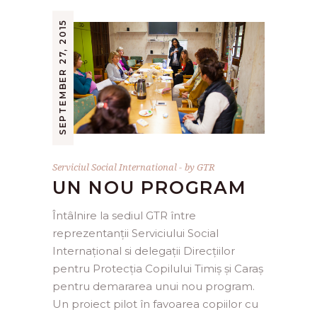
SEPTEMBER 27, 2015
Serviciul Social International
by
GTR
UN NOU PROGRAM
Întâlnire la sediul GTR între
reprezentanții Serviciului Social
Internațional si delegații Direcțiilor
pentru Protecția Copilului Timiș și Caraș
pentru demararea unui nou program.
Un proiect pilot în favoarea copiilor cu