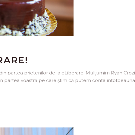
RARE!
 din partea prietenilor de la eLiberare. Mulțumim Ryan Croz
 din partea voastră pe care știm că putem conta întotdeauna