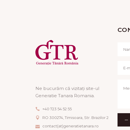
CO
Ne bucurăm că vizitați site-ul
Generatie Tanara Romania.
+40 723 54 52 55
RO 300274, Timisoara, Str. Brazilor 2
contact(at)generatietanara.ro