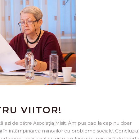
RU VIITOR!
tă azi de către Asociația Misit. Am pus cap la cap nu doar
ni în întâmpinarea minorilor cu probleme sociale. Concluzia
ortament antisocial nu este exclusiv cea privativă de liberta