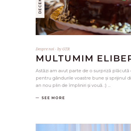
Despre noi
by
GTR
MULTUMIM ELIBE
Astăzi am avut parte de o surpriză plăcută
pentru gândurile voastre bune și sprijinul
an nou plin de împliniri și vouă. :)
SEE MORE