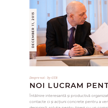
DECEMBER 11, 2015
Despre noi
by
GTR
NOI LUCRAM PENT
Întâlnire interesantă și productivă organiza
contacte ci și acțiuni concrete pentru a ve
desprinsă: soluția pentru tinerii cu un comp