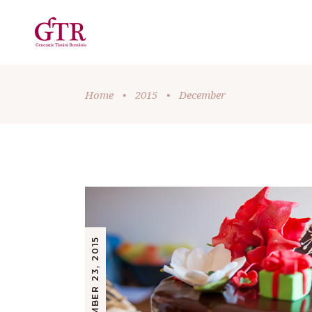
Home
•
2015
•
December
DECEMBER 23, 2015