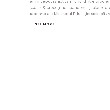
am început să activăm, unul dintre program
școlar. Și credeți-ne abandonul școlar repr
rapoarte ale Ministerul Educației scrie că „
SEE MORE