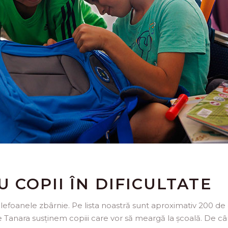
 COPII ÎN DIFICULTATE
efoanele zbârnie. Pe lista noastră sunt aproximativ 200 de 
ie Tanara susținem copiii care vor să meargă la școală. De c