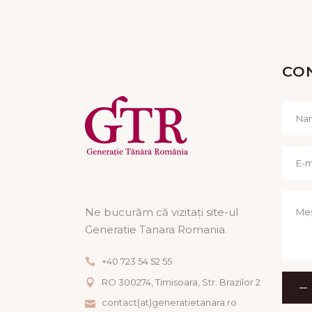
CO
Ne bucurăm că vizitați site-ul
Generatie Tanara Romania.
+40 723 54 52 55
RO 300274, Timisoara, Str. Brazilor 2
contact(at)generatietanara.ro