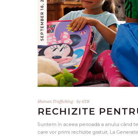
SEPTEMBER 16, 2025
Human Trafficking
by
GTR
RECHIZITE PENTRU
Suntem în aceea perioada a anului când tel
care vor primi rechizite gratuit. La Generat