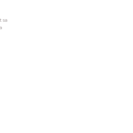
t sa
a