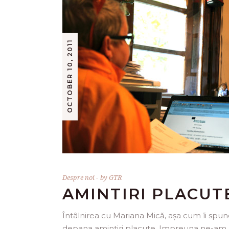
OCTOBER 10, 2011
Despre noi
by
GTR
AMINTIRI PLACUT
Întâlnirea cu Mariana Mică, așa cum îi spun
depana amintiri placute. Impreuna ne-am a