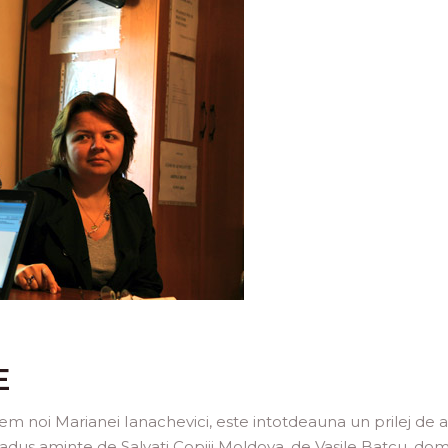
E
em noi Marianei Ianachevici, este intotdeauna un prilej de a
dus aminte de Salvati Copiii Moldova, de Vasile Batcu, do