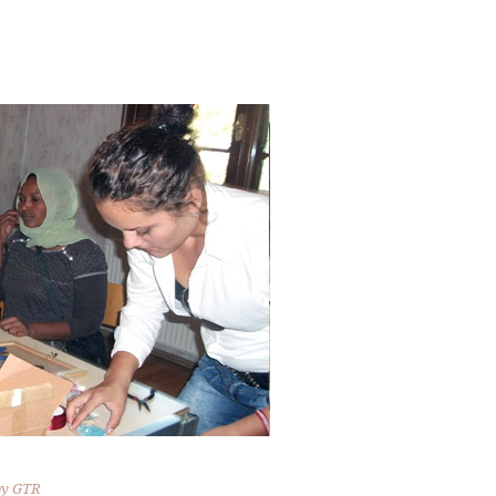
by
GTR