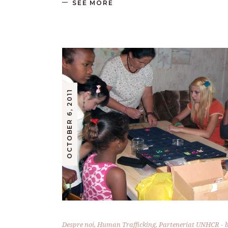
SEE MORE
OCTOBER 6, 2011
Despre noi
,
Human Trafficking
,
Parteneriat UNHCR