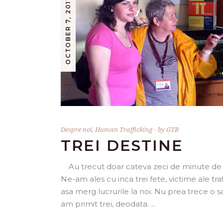
OCTOBER 7, 2011
Despre noi
,
Human Trafficking
by
GTR
TREI DESTINE
Au trecut doar cateva zeci de minute de can
Ne-am ales cu inca trei fete, victime ale tr
asa merg lucrurile la noi. Nu prea trece o
am primit trei, deodata.