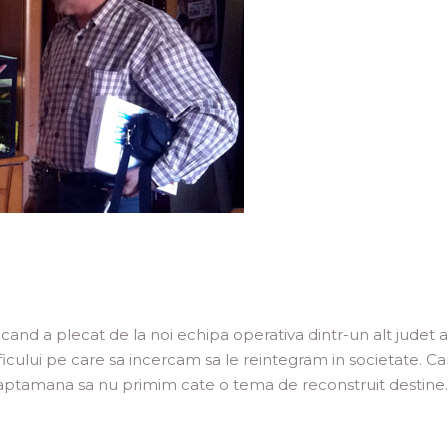
d a plecat de la noi echipa operativa dintr-un alt judet al 
aficului pe care sa incercam sa le reintegram in societate. C
 saptamana sa nu primim cate o tema de reconstruit destine.