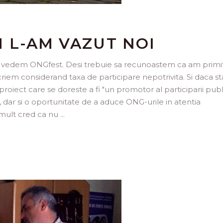
 L-AM VAZUT NOI
 sa vedem ONGfest. Desi trebuie sa recunoastem ca am primi
criem considerand taxa de participare nepotrivita. Si daca st
roiect care se doreste a fi "un promotor al participarii publ
, dar si o oportunitate de a aduce ONG-urile in atentia
i mult cred ca nu