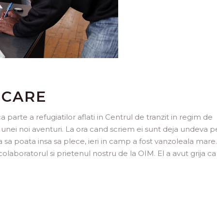
ECARE
 parte a refugiatilor aflati in Centrul de tranzit in regim de
unei noi aventuri. La ora cand scriem ei sunt deja undeva p
 sa poata insa sa plece, ieri in camp a fost vanzoleala mare.
 colaboratorul si prietenul nostru de la OIM. El a avut grija c