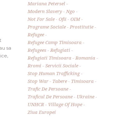
Mariana Petersel
Modern Slavery
Ngo
Not For Sale
Ofii
OIM
Programe Sociale
Prostitutie
Refugee
t
Refugee Camp Timisoara
au sa
Refugees
Refugiati
ice,
Refugiati Timisoara
Romania
Rromi
Servicii Sociale
Stop Human Trafficking
Stop War
Tabere
Timisoara
Trafic De Persoane
Traficul De Persoane
Ukraine
UNHCR
Village Of Hope
Ziua Europei