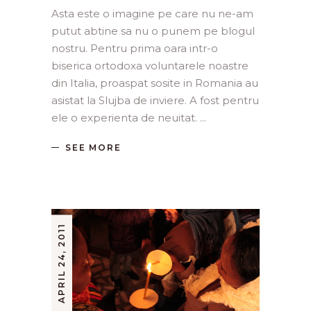
Asta este o imagine pe care nu ne-am
putut abtine sa nu o punem pe blogul
nostru. Pentru prima oara intr-o
biserica ortodoxa voluntarele noastre
din Italia, proaspat sosite in Romania au
asistat la Slujba de inviere. A fost pentru
ele o experienta de neuitat.
SEE MORE
APRIL 24, 2011