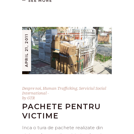
SEE MORE
APRIL 21, 2011
Despre noi
,
Human Trafficking
,
Serviciul Social
International
by
GTR
PACHETE PENTRU
VICTIME
Inca o tura de pachete realizate din