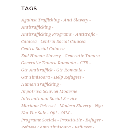
TAGS
Against Trafficking
Anti Slavery
Antitrafficking
Antitrafficking Programs
Antitrafic
Calacea
Centrul Social Calacea
Centru Social Calacea
End Human Slavery
Generatie Tanara
Generatie Tanara Romania
GTR
Gtr Antitraffick
Gtr Romania
Gtr Timisoara
Help Refugees
Human Trafficking
Impotriva Sclaviei Moderne
International Social Service
Mariana Petersel
Modern Slavery
Ngo
Not For Sale
Ofii
OIM
Programe Sociale
Prostitutie
Refugee
Refugee Camp Timisoara
Refugees