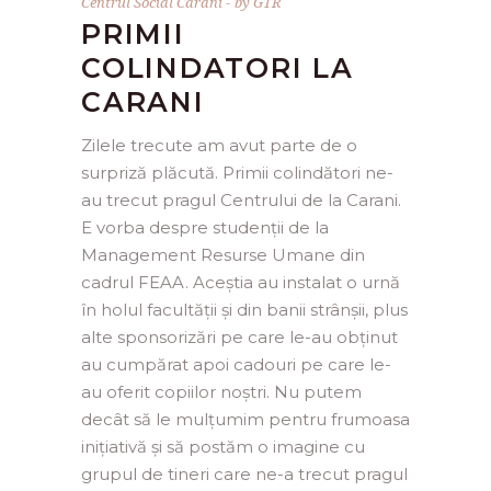
Centrul Social Carani
by
GTR
PRIMII
COLINDATORI LA
CARANI
Zilele trecute am avut parte de o
surpriză plăcută. Primii colindători ne-
au trecut pragul Centrului de la Carani.
E vorba despre studenții de la
Management Resurse Umane din
cadrul FEAA. Aceștia au instalat o urnă
în holul facultății și din banii strânșii, plus
alte sponsorizări pe care le-au obținut
au cumpărat apoi cadouri pe care le-
au oferit copiilor noștri. Nu putem
decât să le mulțumim pentru frumoasa
inițiativă și să postăm o imagine cu
grupul de tineri care ne-a trecut pragul