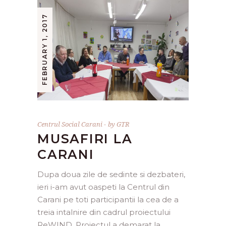
FEBRUARY 1, 2017
Centrul Social Carani
by
GTR
MUSAFIRI LA
CARANI
Dupa doua zile de sedinte si dezbateri,
ieri i-am avut oaspeti la Centrul din
Carani pe toti participantii la cea de a
treia intalnire din cadrul proiectului
ReWIND. Proiectul a demarat la