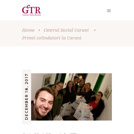
Home
•
Centrul Social Carani
•
Primii colindatori la Carani
DECEMBER 18, 2017