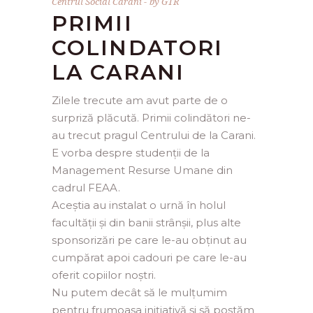
Centrul Social Carani
by
GTR
PRIMII
COLINDATORI
LA CARANI
Zilele trecute am avut parte de o
surpriză plăcută. Primii colindători ne-
au trecut pragul Centrului de la Carani.
E vorba despre studenții de la
Management Resurse Umane din
cadrul FEAA.
Aceștia au instalat o urnă în holul
facultății și din banii strânșii, plus alte
sponsorizări pe care le-au obținut au
cumpărat apoi cadouri pe care le-au
oferit copiilor noștri.
Nu putem decât să le mulțumim
pentru frumoasa inițiativă și să postăm