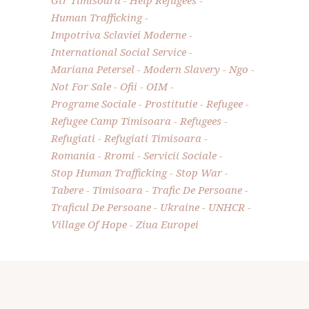
Gtr Timisoara
Help Refugees
Human Trafficking
Impotriva Sclaviei Moderne
International Social Service
Mariana Petersel
Modern Slavery
Ngo
Not For Sale
Ofii
OIM
Programe Sociale
Prostitutie
Refugee
Refugee Camp Timisoara
Refugees
Refugiati
Refugiati Timisoara
Romania
Rromi
Servicii Sociale
Stop Human Trafficking
Stop War
Tabere
Timisoara
Trafic De Persoane
Traficul De Persoane
Ukraine
UNHCR
Village Of Hope
Ziua Europei