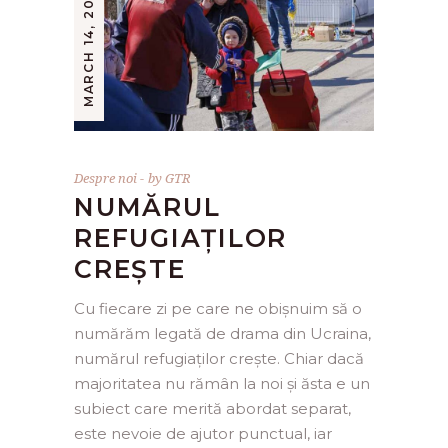
MARCH 14, 2022
Despre noi
by
GTR
NUMĂRUL
REFUGIAȚILOR
CREȘTE
Cu fiecare zi pe care ne obișnuim să o
numărăm legată de drama din Ucraina,
numărul refugiaților crește. Chiar dacă
majoritatea nu rămân la noi și ăsta e un
subiect care merită abordat separat,
este nevoie de ajutor punctual, iar