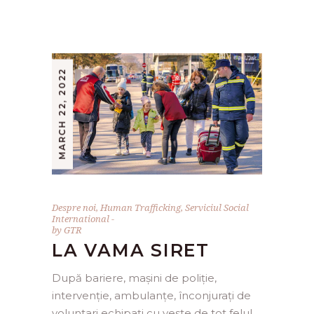
MARCH 22, 2022
Despre noi
,
Human Trafficking
,
Serviciul Social
International
by
GTR
LA VAMA SIRET
După bariere, mașini de poliție,
intervenție, ambulanțe, înconjurați de
voluntari echipați cu veste de tot felul