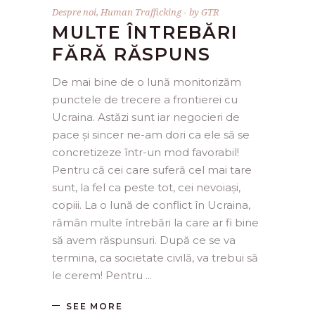
Despre noi
,
Human Trafficking
by
GTR
MULTE ÎNTREBĂRI
FĂRĂ RĂSPUNS
De mai bine de o lună monitorizăm
punctele de trecere a frontierei cu
Ucraina. Astăzi sunt iar negocieri de
pace și sincer ne-am dori ca ele să se
concretizeze într-un mod favorabil!
Pentru că cei care suferă cel mai tare
sunt, la fel ca peste tot, cei nevoiași,
copiii. La o lună de conflict în Ucraina,
rămân multe întrebări la care ar fi bine
să avem răspunsuri. După ce se va
termina, ca societate civilă, va trebui să
le cerem! Pentru
SEE MORE