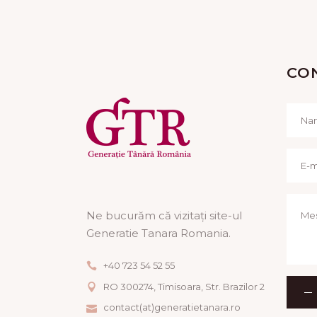
CO
Ne bucurăm că vizitați site-ul
Generatie Tanara Romania.
+40 723 54 52 55
RO 300274, Timisoara, Str. Brazilor 2
contact(at)generatietanara.ro