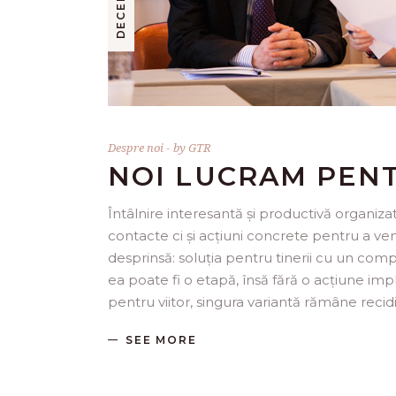
Despre noi
by
GTR
NOI LUCRAM PENT
Întâlnire interesantă și productivă organiza
contacte ci și acțiuni concrete pentru a ve
desprinsă: soluția pentru tinerii cu un comp
ea poate fi o etapă, însă fără o acțiune impli
pentru viitor, singura variantă rămâne recid
SEE MORE