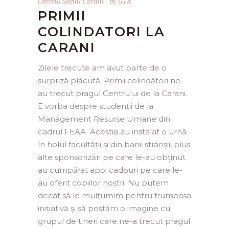
Centrul Social Carani
by
GTR
PRIMII
COLINDATORI LA
CARANI
Zilele trecute am avut parte de o
surpriză plăcută. Primii colindători ne-
au trecut pragul Centrului de la Carani.
E vorba despre studenții de la
Management Resurse Umane din
cadrul FEAA. Aceștia au instalat o urnă
în holul facultății și din banii strânșii, plus
alte sponsorizări pe care le-au obținut
au cumpărat apoi cadouri pe care le-
au oferit copiilor noștri. Nu putem
decât să le mulțumim pentru frumoasa
inițiativă și să postăm o imagine cu
grupul de tineri care ne-a trecut pragul