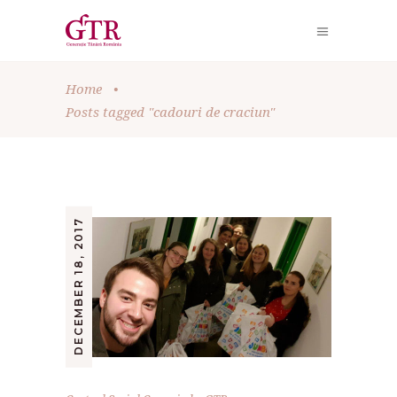
Home
•
Posts tagged "cadouri de craciun"
DECEMBER 18, 2017