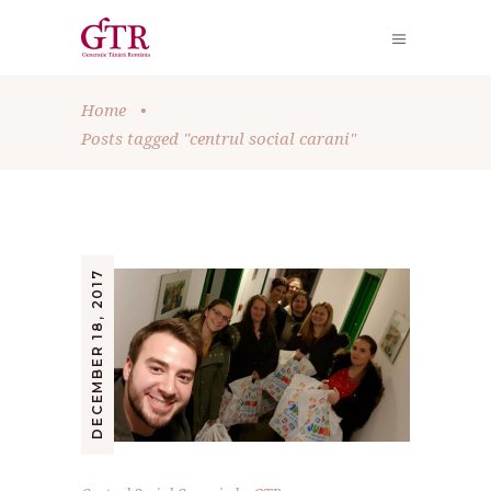
Home
•
Posts tagged "centrul social carani"
DECEMBER 18, 2017