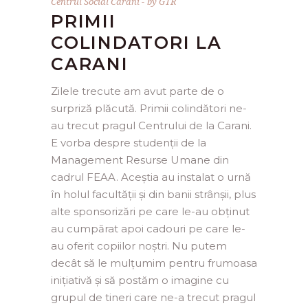
Centrul Social Carani
by
GTR
PRIMII
COLINDATORI LA
CARANI
Zilele trecute am avut parte de o
surpriză plăcută. Primii colindători ne-
au trecut pragul Centrului de la Carani.
E vorba despre studenții de la
Management Resurse Umane din
cadrul FEAA. Aceștia au instalat o urnă
în holul facultății și din banii strânșii, plus
alte sponsorizări pe care le-au obținut
au cumpărat apoi cadouri pe care le-
au oferit copiilor noștri. Nu putem
decât să le mulțumim pentru frumoasa
inițiativă și să postăm o imagine cu
grupul de tineri care ne-a trecut pragul