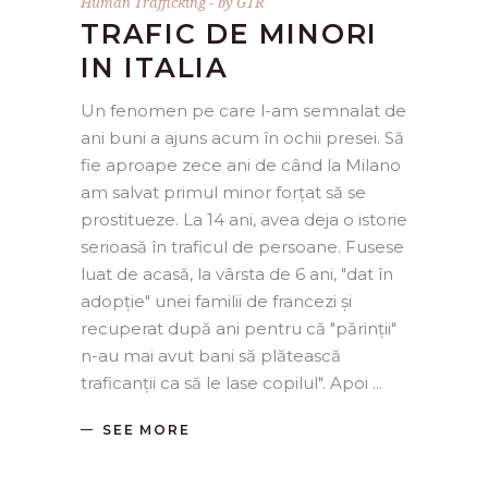
Human Trafficking
by
GTR
TRAFIC DE MINORI
IN ITALIA
Un fenomen pe care l-am semnalat de
ani buni a ajuns acum în ochii presei. Să
fie aproape zece ani de când la Milano
am salvat primul minor forțat să se
prostitueze. La 14 ani, avea deja o istorie
serioasă în traficul de persoane. Fusese
luat de acasă, la vârsta de 6 ani, "dat în
adopție" unei familii de francezi și
recuperat după ani pentru că "părinții"
n-au mai avut bani să plătească
traficanții ca să le lase copilul". Apoi
SEE MORE