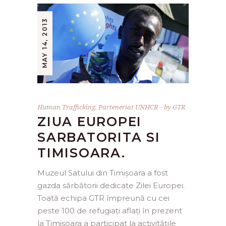
MAY 14, 2013
Human Trafficking
,
Parteneriat UNHCR
by
GTR
ZIUA EUROPEI
SARBATORITA SI
TIMISOARA.
Muzeul Satului din Timișoara a fost
gazda sărbătorii dedicate Zilei Europei.
Toată echipa GTR împreună cu cei
peste 100 de refugiați aflați în prezent
la Timișoara a participat la activitățile