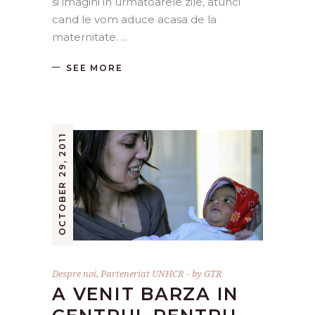
si imagini in urmatoarele zile, atunci
cand le vom aduce acasa de la
maternitate.
SEE MORE
OCTOBER 29, 2011
Despre noi
,
Parteneriat UNHCR
by
GTR
A VENIT BARZA IN