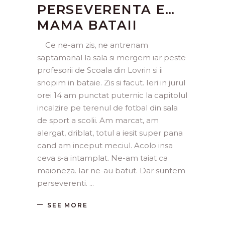
PERSEVERENTA E…
MAMA BATAII
Ce ne-am zis, ne antrenam
saptamanal la sala si mergem iar peste
profesorii de Scoala din Lovrin si ii
snopim in bataie. Zis si facut. Ieri in jurul
orei 14 am punctat puternic la capitolul
incalzire pe terenul de fotbal din sala
de sport a scolii. Am marcat, am
alergat, driblat, totul a iesit super pana
cand am inceput meciul. Acolo insa
ceva s-a intamplat. Ne-am taiat ca
maioneza. Iar ne-au batut. Dar suntem
perseverenti.
SEE MORE