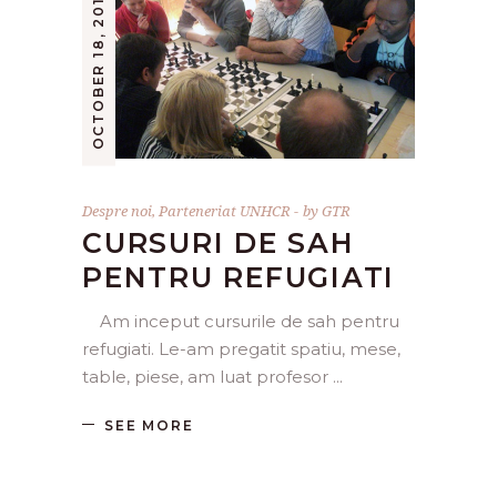
OCTOBER 18, 2011
Despre noi
,
Parteneriat UNHCR
by
GTR
CURSURI DE SAH
PENTRU REFUGIATI
Am inceput cursurile de sah pentru
refugiati. Le-am pregatit spatiu, mese,
table, piese, am luat profesor
SEE MORE